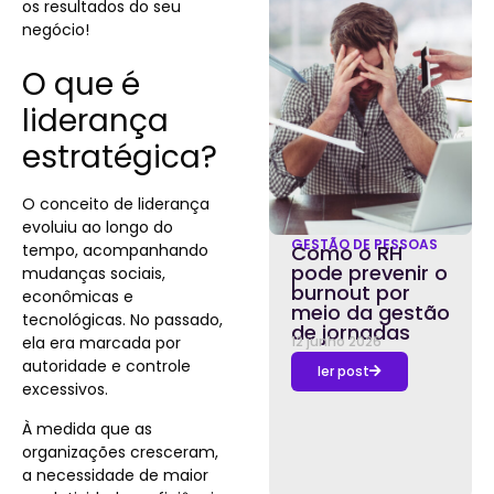
os resultados do seu
negócio!
O que é
liderança
estratégica?
O conceito de liderança
evoluiu ao longo do
GESTÃO DE PESSOAS
tempo, acompanhando
Como o RH
pode prevenir o
mudanças sociais,
burnout por
econômicas e
meio da gestão
tecnológicas. No passado,
de jornadas
ela era marcada por
12 junho 2026
autoridade e controle
ler post
excessivos.
À medida que as
organizações cresceram,
a necessidade de maior