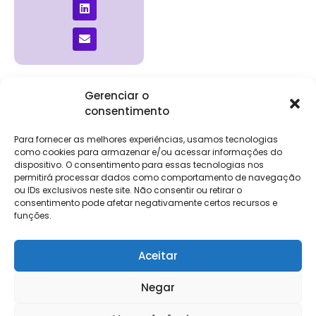
Gerenciar o
consentimento
Institucional
Clientes
Para
Para
Keevo
Escritórios
Empresas
Sobre Nós
Contábeis
Login
Soluções
Para fornecer as melhores experiências, usamos tecnologias
Eventos
Holos
Trabalhe
como cookies para armazenar e/ou acessar informações do
DP e RH
NG Folha
dispositivo. O consentimento para essas tecnologias nos
Conosco
NG Essence
permitirá processar dados como comportamento de navegação
eKeep
Contato
ou IDs exclusivos neste site. Não consentir ou retirar o
Soluções
consentimento pode afetar negativamente certos recursos e
Relatório de
ERP
funções.
Alpha
Transparência
Salarial
FisCo
Aceitar
Negar
Keevo Software | CNPJ: 14.766.429/0001-07