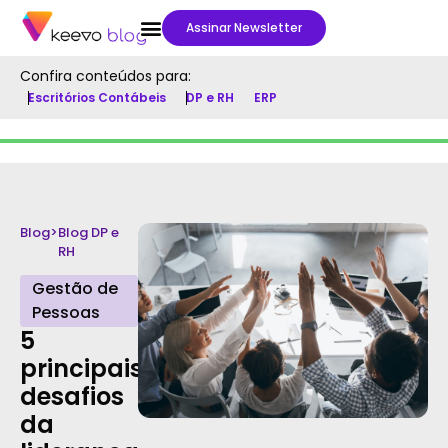
Assinar Newsletter
Confira conteúdos para:
Escritórios Contábeis
DP e RH
ERP
Blog
>
Blog DP e
RH
Gestão de
Pessoas
5
principais
desafios
da