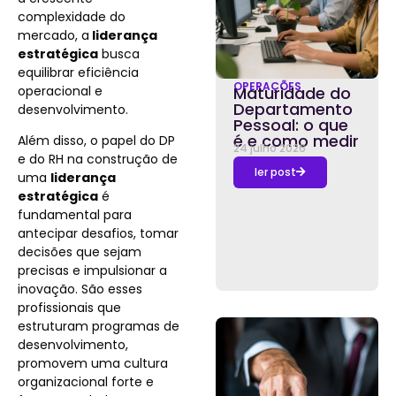
complexidade do
mercado, a
liderança
estratégica
busca
equilibrar eficiência
OPERAÇÕES
operacional e
Maturidade do
Departamento
desenvolvimento.
Pessoal: o que
é e como medir
Além disso, o papel do DP
24 julho 2026
e do RH na construção de
ler post
uma
liderança
estratégica
é
fundamental para
antecipar desafios, tomar
decisões que sejam
precisas e impulsionar a
inovação. São esses
profissionais que
estruturam programas de
desenvolvimento,
promovem uma cultura
organizacional forte e