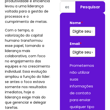
produtividade e eficiência
levou a uma liderança
Pesquisar
voltada para a gestão de
processos e o
cumprimento de metas.
Nome
*
Com o tempo, a
valorização do capital
humano transformou
Email
*
esse papel, tornando a
liderança mais
colaborativa, com foco
no engajamento das
Prometemos
equipes e no crescimento
individual. Essa evolução
não utilizar
ampliou a função do líder:
suas
se antes o foco estava
informações
somente nos resultados
imediatos, hoje a
de contato
liderança exige mais do
para enviar
que gerenciar e delegar
qualquer tipo
tarefas.