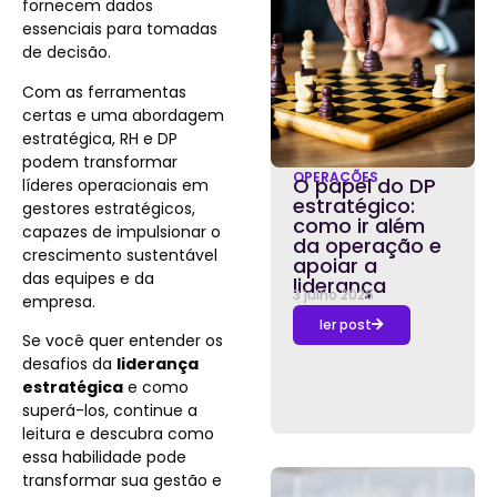
fornecem dados
essenciais para tomadas
de decisão.
Com as ferramentas
certas e uma abordagem
estratégica, RH e DP
podem transformar
OPERAÇÕES
O papel do DP
líderes operacionais em
estratégico:
gestores estratégicos,
como ir além
capazes de impulsionar o
da operação e
crescimento sustentável
apoiar a
das equipes e da
liderança
3 julho 2026
empresa.
ler post
Se você quer entender os
desafios da
liderança
estratégica
e como
superá-los, continue a
leitura e descubra como
essa habilidade pode
transformar sua gestão e