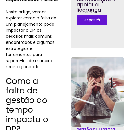
apoiar a
liderança
Neste artigo, vamos
3 julho 2026
explorar como a falta de
ler post
um planejamento pode
impactar o DP, os
desafios mais comuns
encontrados e algumas
estratégias e
ferramentas para
superá-los de maneira
mais organizada.
Como a
falta de
gestão do
tempo
impacta o
DP?
GESTÃO DE PESSOAS