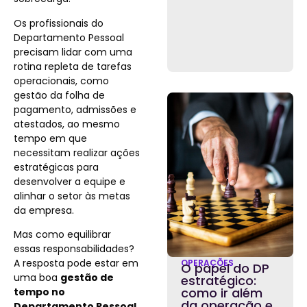
Os profissionais do
Departamento Pessoal
precisam lidar com uma
rotina repleta de tarefas
operacionais, como
gestão da folha de
pagamento, admissões e
atestados, ao mesmo
tempo em que
necessitam realizar ações
estratégicas para
desenvolver a equipe e
alinhar o setor às metas
da empresa.
Mas como equilibrar
essas responsabilidades?
A resposta pode estar em
OPERAÇÕES
O papel do DP
uma boa
gestão de
estratégico:
como ir além
tempo no
da operação e
Departamento Pessoal
.