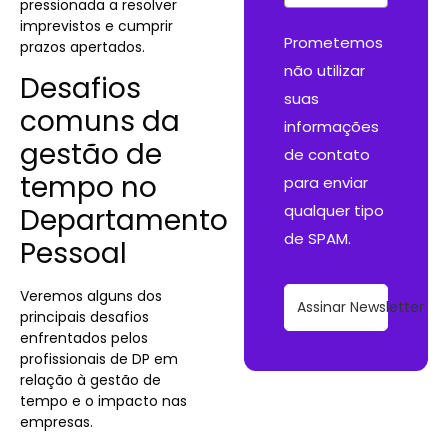
pressionada a resolver
imprevistos e cumprir
Prometemos
prazos apertados.
não utilizar
Desafios
suas
comuns da
informações
gestão de
de contato
tempo no
para enviar
qualquer tipo
Departamento
de SPAM.
Pessoal
Veremos alguns dos
Assinar Newsletter
principais desafios
enfrentados pelos
profissionais de DP em
relação à gestão de
tempo e o impacto nas
empresas.