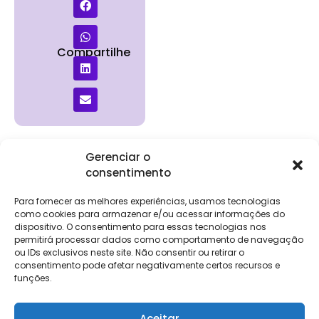
Compartilhe
Gerenciar o
consentimento
Institucional
Clientes
Para
Para
Keevo
Escritórios
Empresas
Sobre Nós
Contábeis
Login
Soluções
Para fornecer as melhores experiências, usamos tecnologias
Eventos
Holos
Trabalhe
como cookies para armazenar e/ou acessar informações do
DP e RH
NG Folha
Conosco
dispositivo. O consentimento para essas tecnologias nos
NG Essence
permitirá processar dados como comportamento de navegação
eKeep
Contato
ou IDs exclusivos neste site. Não consentir ou retirar o
Soluções
consentimento pode afetar negativamente certos recursos e
Relatório de
ERP
funções.
Alpha
Transparência
Salarial
FisCo
Aceitar