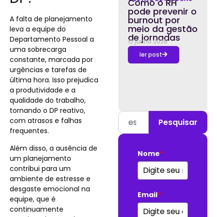
Como o RH
pode prevenir o
A falta de planejamento
burnout por
meio da gestão
leva a equipe do
de jornadas
Departamento Pessoal a
12 junho 2026
uma sobrecarga
ler post
constante, marcada por
urgências e tarefas de
última hora. Isso prejudica
a produtividade e a
qualidade do trabalho,
tornando o DP reativo,
com atrasos e falhas
Pesquisar
frequentes.
Além disso, a ausência de
Nome
*
um planejamento
contribui para um
ambiente de estresse e
desgaste emocional na
Email
*
equipe, que é
continuamente