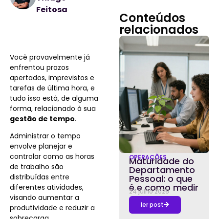
Feitosa
Conteúdos
relacionados
Você provavelmente já
enfrentou prazos
apertados, imprevistos e
tarefas de última hora, e
tudo isso está, de alguma
forma, relacionado à sua
gestão de tempo
.
Administrar o tempo
envolve planejar e
controlar como as horas
OPERAÇÕES
Maturidade do
de trabalho são
Departamento
distribuídas entre
Pessoal: o que
é e como medir
diferentes atividades,
24 julho 2026
visando aumentar a
ler post
produtividade e reduzir a
sobrecarga.