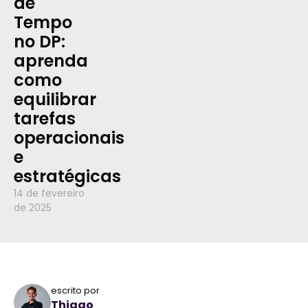
de
Tempo
no DP:
aprenda
como
equilibrar
tarefas
operacionais
e
estratégicas
14 de fevereiro
de 2025
escrito por
Thiago