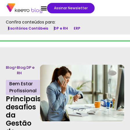
Assinar Newsletter
Confira conteúdos para:
Escritórios Contábeis
DP e RH
ERP
Blog
>
Blog DP e
RH
Bem Estar
Profissional
Principais
desafios
da
Gestão