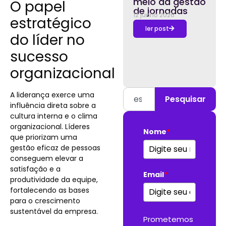
meio da gestão
O papel
de jornadas
12 junho 2026
estratégico
ler post
do líder no
sucesso
organizacional
A liderança exerce uma
Pesquisar
influência direta sobre a
cultura interna e o clima
organizacional. Líderes
Nome
*
que priorizam uma
gestão eficaz de pessoas
conseguem elevar a
satisfação e a
Email
*
produtividade da equipe,
fortalecendo as bases
para o crescimento
sustentável da empresa.
Prometemos