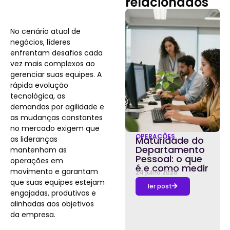
relacionados
No cenário atual de
negócios, líderes
enfrentam desafios cada
vez mais complexos ao
gerenciar suas equipes. A
rápida evolução
tecnológica, as
demandas por agilidade e
as mudanças constantes
no mercado exigem que
OPERAÇÕES
as lideranças
Maturidade do
Departamento
mantenham as
Pessoal: o que
operações em
é e como medir
movimento e garantam
24 julho 2026
que suas equipes estejam
ler post
engajadas, produtivas e
alinhadas aos objetivos
da empresa.