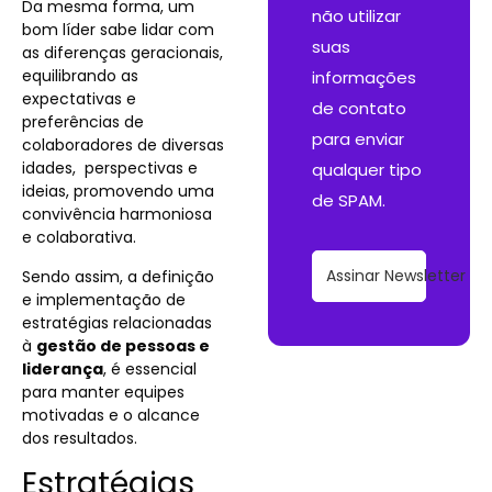
Da mesma forma, um
não utilizar
bom líder sabe lidar com
suas
as diferenças geracionais,
equilibrando as
informações
expectativas e
de contato
preferências de
para enviar
colaboradores de diversas
idades, perspectivas e
qualquer tipo
ideias, promovendo uma
de SPAM.
convivência harmoniosa
e colaborativa.
Assinar Newsletter
Sendo assim, a definição
e implementação de
estratégias relacionadas
à
gestão de pessoas e
liderança
, é essencial
para manter equipes
motivadas e o alcance
dos resultados.
Estratégias