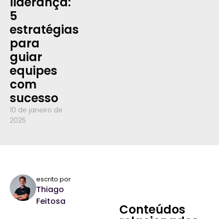
liderança:
5
estratégias
para
guiar
equipes
com
sucesso
10 de janeiro de
2025
escrito por
Thiago
Feitosa
Conteúdos