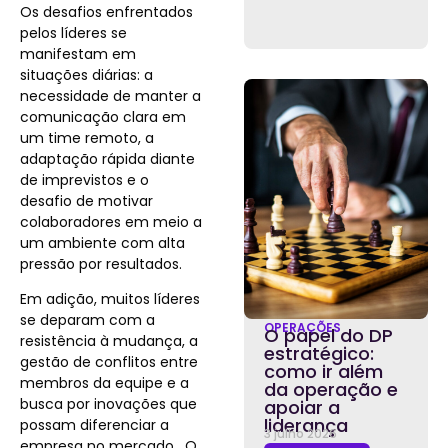
Os desafios enfrentados
pelos líderes se
manifestam em
situações diárias: a
necessidade de manter a
comunicação clara em
um time remoto, a
adaptação rápida diante
de imprevistos e o
desafio de motivar
colaboradores em meio a
um ambiente com alta
pressão por resultados.
Em adição, muitos líderes
se deparam com a
OPERAÇÕES
O papel do DP
resistência à mudança, a
estratégico:
gestão de conflitos entre
como ir além
membros da equipe e a
da operação e
busca por inovações que
apoiar a
liderança
possam diferenciar a
3 julho 2026
empresa no mercado. O