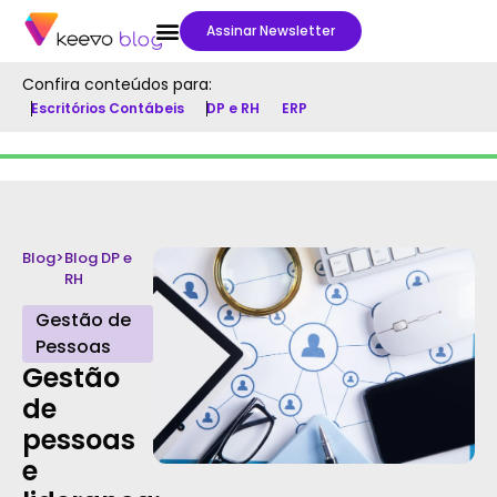
Assinar Newsletter
Confira conteúdos para:
Escritórios Contábeis
DP e RH
ERP
Blog
>
Blog DP e
RH
Gestão de
Pessoas
Gestão
de
pessoas
e