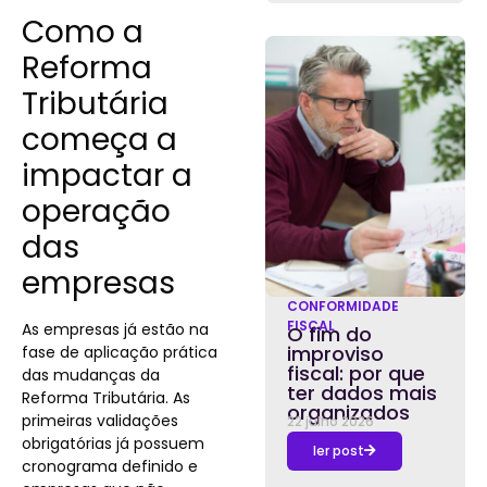
Como a
Reforma
Tributária
começa a
impactar a
operação
das
empresas
CONFORMIDADE
FISCAL
As empresas já estão na
O fim do
improviso
fase de aplicação prática
fiscal: por que
das mudanças da
ter dados mais
Reforma Tributária. As
organizados
primeiras validações
22 julho 2026
obrigatórias já possuem
ler post
cronograma definido e