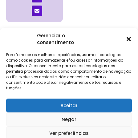
Gerenciar o
consentimento
Institucional
Clientes
Para
Para
Keevo
Escritórios
Empresas
Sobre Nós
Contábeis
Login
Soluções
Para fornecer as melhores experiências, usamos tecnologias
Eventos
Holos
Trabalhe
como cookies para armazenar e/ou acessar informações do
DP e RH
NG Folha
Conosco
dispositivo. O consentimento para essas tecnologias nos
NG Essence
permitirá processar dados como comportamento de navegação
eKeep
Contato
ou IDs exclusivos neste site. Não consentir ou retirar o
Soluções
consentimento pode afetar negativamente certos recursos e
Relatório de
ERP
funções.
Alpha
Transparência
Salarial
FisCo
Aceitar
Negar
Keevo Software | CNPJ: 14.766.429/0001-07
Ver preferências
Rua Rio de Janeiro, 1462 – Lourdes, Belo Horizonte – MG, 30160-042