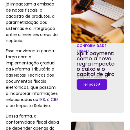
já impactam a emissão
de notas fiscais, o
cadastro de produtos, a
parametrização dos
sistemas e a integração
entre diferentes áreas do
negócio.
CONFORMIDADE
Esse movimento ganha
FISCAL
Split payment:
força com a
como a nova
implementação gradual
regra impacta
o caixa e o
da Reforma Tributária e
capital de giro
das Notas Técnicas dos
5 agosto 2026
documentos fiscais
ler post
eletrônicos, que passam
a incorporar informações
relacionadas ao
IBS, à CBS
e ao Imposto Seletivo.
Dessa forma, a
conformidade fiscal deixa
de depender apenas do