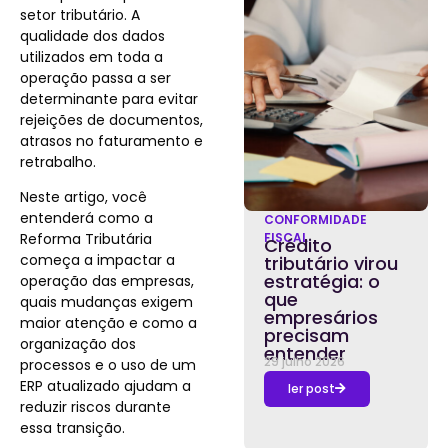
setor tributário. A
qualidade dos dados
utilizados em toda a
operação passa a ser
determinante para evitar
rejeições de documentos,
atrasos no faturamento e
retrabalho.
Neste artigo, você
entenderá como a
CONFORMIDADE
Reforma Tributária
FISCAL
Crédito
começa a impactar a
tributário virou
estratégia: o
operação das empresas,
que
quais mudanças exigem
empresários
maior atenção e como a
precisam
organização dos
entender
29 julho 2026
processos e o uso de um
ERP atualizado ajudam a
ler post
reduzir riscos durante
essa transição.