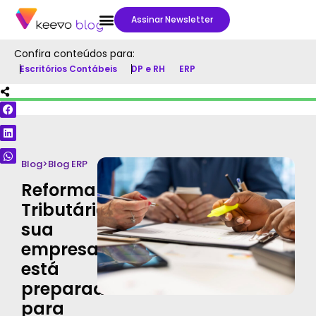
Assinar Newsletter
Confira conteúdos para:
Escritórios Contábeis
DP e RH
ERP
Blog
>
Blog ERP
Reforma
Tributária:
sua
empresa
está
preparada
para