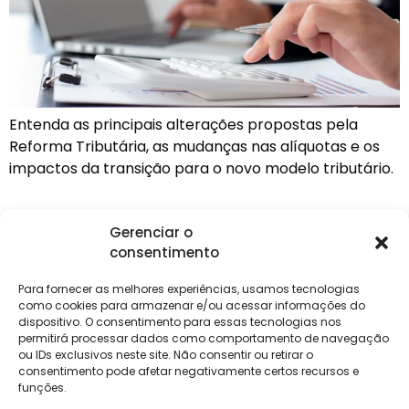
Entenda as principais alterações propostas pela
Reforma Tributária, as mudanças nas alíquotas e os
impactos da transição para o novo modelo tributário.
Gerenciar o
consentimento
Institucional
Clientes
Para
Para
Keevo
Escritórios
Empresas
Sobre Nós
Contábeis
Login
Soluções
Para fornecer as melhores experiências, usamos tecnologias
Eventos
Holos
Trabalhe
como cookies para armazenar e/ou acessar informações do
DP e RH
NG Folha
dispositivo. O consentimento para essas tecnologias nos
Conosco
NG Essence
permitirá processar dados como comportamento de navegação
eKeep
Contato
ou IDs exclusivos neste site. Não consentir ou retirar o
Soluções
consentimento pode afetar negativamente certos recursos e
Relatório de
ERP
funções.
Alpha
Transparência