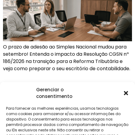
O prazo de adesão ao Simples Nacional mudou para
setembro! Entenda o impacto da Resolução CGSN nº
186/2026 na transição para a Reforma Tributária e
veja como preparar o seu escritório de contabilidade.
Gerenciar o
consentimento
Institucional
Clientes
Para
Para
Keevo
Escritórios
Empresas
Sobre Nós
Contábeis
Login
Soluções
Para fornecer as melhores experiências, usamos tecnologias
Eventos
Holos
Trabalhe
como cookies para armazenar e/ou acessar informações do
DP e RH
NG Folha
Conosco
dispositivo. O consentimento para essas tecnologias nos
NG Essence
permitirá processar dados como comportamento de navegação
eKeep
Contato
ou IDs exclusivos neste site. Não consentir ou retirar o
Soluções