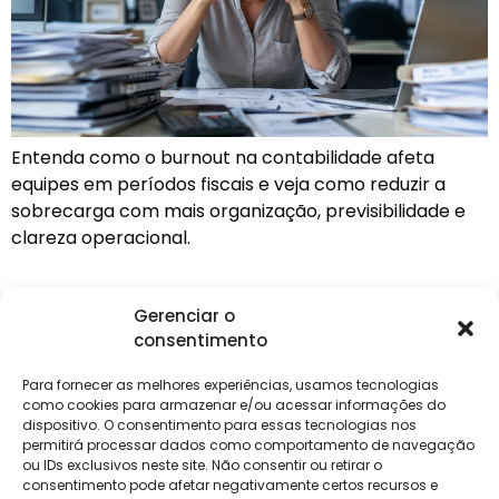
Entenda como o burnout na contabilidade afeta
equipes em períodos fiscais e veja como reduzir a
sobrecarga com mais organização, previsibilidade e
clareza operacional.
Gerenciar o
consentimento
Institucional
Clientes
Para
Para
Keevo
Escritórios
Empresas
Sobre Nós
Contábeis
Login
Soluções
Para fornecer as melhores experiências, usamos tecnologias
Eventos
Holos
Trabalhe
como cookies para armazenar e/ou acessar informações do
DP e RH
NG Folha
dispositivo. O consentimento para essas tecnologias nos
Conosco
NG Essence
permitirá processar dados como comportamento de navegação
eKeep
Contato
ou IDs exclusivos neste site. Não consentir ou retirar o
Soluções
consentimento pode afetar negativamente certos recursos e
Relatório de
ERP