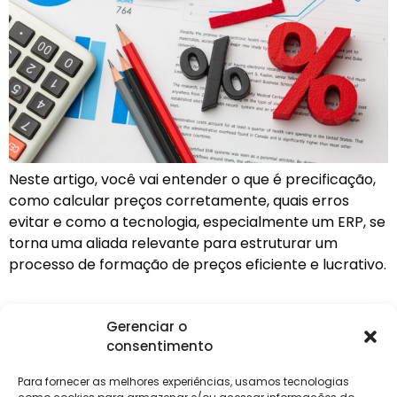
Neste artigo, você vai entender o que é precificação,
como calcular preços corretamente, quais erros
evitar e como a tecnologia, especialmente um ERP, se
torna uma aliada relevante para estruturar um
processo de formação de preços eficiente e lucrativo.
Gerenciar o
consentimento
Institucional
Clientes
Para
Para
Keevo
Escritórios
Empresas
Sobre Nós
Contábeis
Login
Soluções
Para fornecer as melhores experiências, usamos tecnologias
Eventos
Holos
Trabalhe