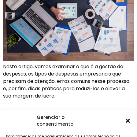
Neste artigo, vamos examinar o que é a gestão de
despesas, os tipos de despesas empresariais que
precisam de atenção, erros comuns nesse processo
e, por fim, dicas práticas para reduzi-las e elevar a
sua margem de lucro.
Gerenciar o
consentimento
Institucional
Clientes
Para
Para
Keevo
Escritórios
Empresas
Sobre Nós
Contábeis
Login
Soluções
Para fornecer as melhores experiências, usamos tecnologias