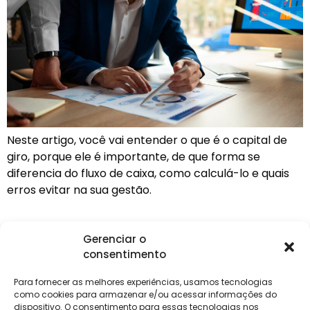
Neste artigo, você vai entender o que é o capital de
giro, porque ele é importante, de que forma se
diferencia do fluxo de caixa, como calculá-lo e quais
erros evitar na sua gestão.
Gerenciar o
consentimento
Institucional
Clientes
Para
Para
Keevo
Escritórios
Empresas
Sobre Nós
Contábeis
Login
Soluções
Para fornecer as melhores experiências, usamos tecnologias
Eventos
Holos
Trabalhe
como cookies para armazenar e/ou acessar informações do
DP e RH
NG Folha
Conosco
dispositivo. O consentimento para essas tecnologias nos