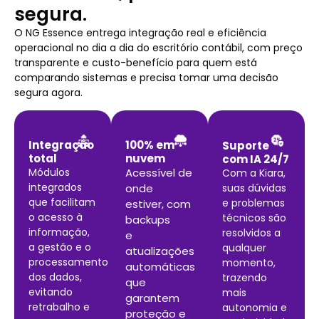
segura.
O NG Essence entrega integração real e eficiência
operacional no dia a dia do escritório contábil, com preço
transparente e custo-benefício para quem está
comparando sistemas e precisa tomar uma decisão
segura agora.
Integração
100% em
Suporte
total
nuvem
com IA 24/7
Módulos
Acessível de
Com a Kiara,
integrados
onde
suas dúvidas
que facilitam
e problemas
estiver, com
o acesso à
técnicos são
backups
informação,
resolvidos a
e
a gestão e o
qualquer
atualizações
processamento
momento,
automáticas
dos dados,
trazendo
que
evitando
mais
garantem
retrabalho e
autonomia e
proteção e