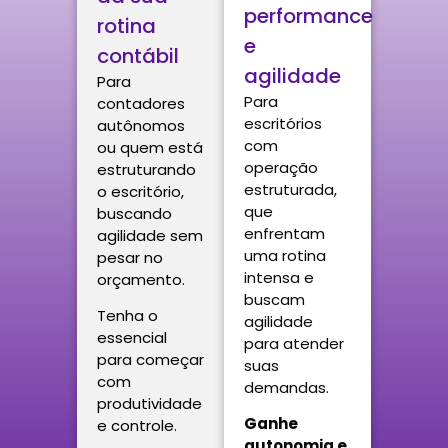
performance
rotina
e
contábil
agilidade
Para
Para
contadores
escritórios
autônomos
com
ou quem está
operação
estruturando
estruturada,
o escritório,
que
buscando
enfrentam
agilidade sem
uma rotina
pesar no
intensa e
orçamento.
buscam
Tenha o
agilidade
essencial
para atender
para começar
suas
com
demandas.
produtividade
Ganhe
e controle.
autonomia e