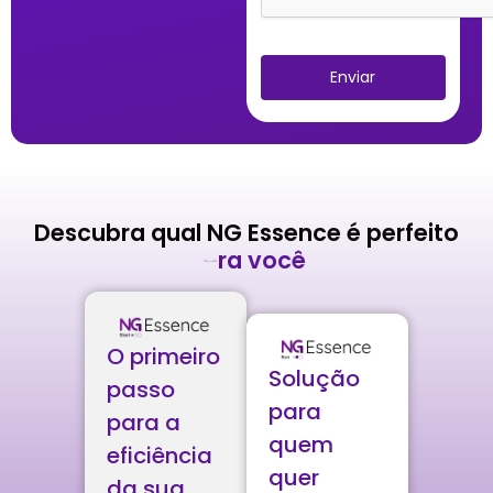
Enviar
Descubra qual NG Essence é perfeito
p
a
r
a
v
o
c
ê
O primeiro
Solução
passo
para
para a
quem
eficiência
quer
da sua