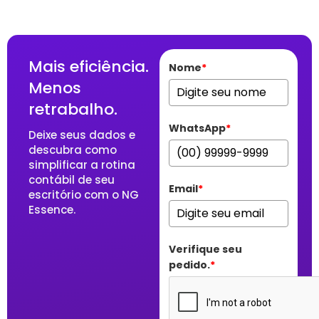
Mais eficiência.
Nome
*
Menos
retrabalho.
WhatsApp
*
Deixe seus dados e
descubra como
simplificar a rotina
contábil de seu
Email
*
escritório com o NG
Essence.
Verifique seu
pedido.
*