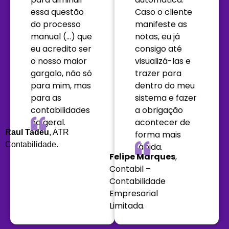
essa questão
Caso o cliente
do processo
manifeste as
manual (…) que
notas, eu já
eu acredito ser
consigo até
o nosso maior
visualizá-las e
gargalo, não só
trazer para
para mim, mas
dentro do meu
para as
sistema e fazer
contabilidades
a obrigação
no geral.
acontecer de
Raul Tadeu
, ATR
forma mais
Contabilidade.
rápida.
Felipe Marques
,
Contabil –
Contabilidade
Empresarial
Limitada.