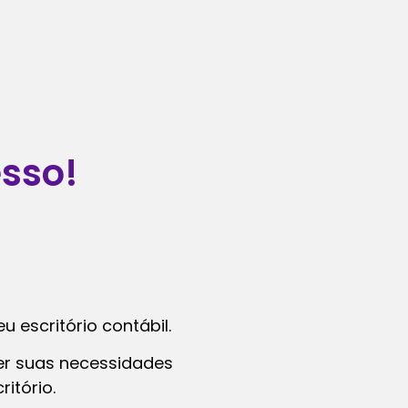
sso!
 escritório contábil.
er suas necessidades
itório.