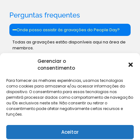
Perguntas frequentes
Onde posso assistir às gravações do People Day?
Todas as gravações estão disponíveis aqui na área de
membros.
Gerenciar o
consentimento
Até quando as gravações ficarão disponíveis?
Para fornecer as melhores experiências, usamos tecnologias
O evento oferece certificado de participação?
como cookies para armazenar e/ou acessar informações do
dispositivo. O consentimento para essas tecnologias nos
permitirá processar dados como comportamento de navegação
Posso baixar os materiais das palestras?
ou IDs exclusivos neste site. Não consentir ou retirar o
consentimento pode afetar negativamente certos recursos e
Como posso participar da comunidade Keevo
funções.
People?
Aceitar