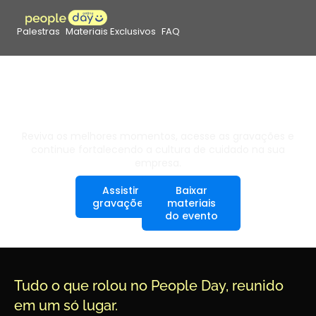
Palestras
Materiais Exclusivos
FAQ
O People Day foi incrível
, e a sua
experiência continua aqui!
Reviva os melhores momentos, acesse as gravações e
continue fortalecendo a cultura de cuidado na sua
empresa.
Assistir
Baixar
gravações
materiais
do evento
Tudo o que rolou no People Day, reunido
em um só lugar.